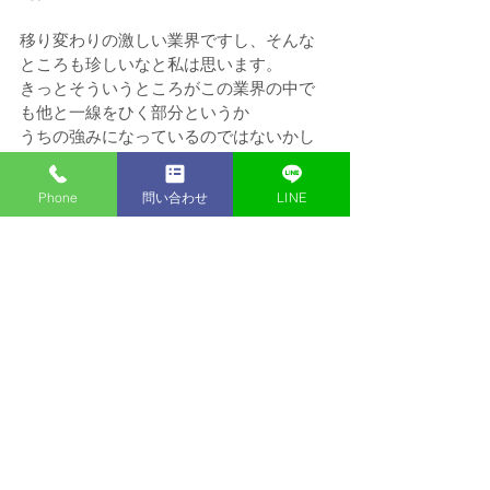
移り変わりの激しい業界ですし、そんな
ところも珍しいなと私は思います。
きっとそういうところがこの業界の中で
も他と一線をひく部分というか
うちの強みになっているのではないかし
ら…と、内勤広報新人ながら思うことが
あります。
Phone
問い合わせ
LINE
つまり土台はしっかりあるから、頼れる
先輩がしっかりいるから、
私みたいな新人がもっと入ってきてくれ
たら！いいな！！！
求ム、仲間！（だって皆超大ベテラン先
輩しかいない！自分の未熟さにめげそ
う！同士ほしい！）
ではまたね！