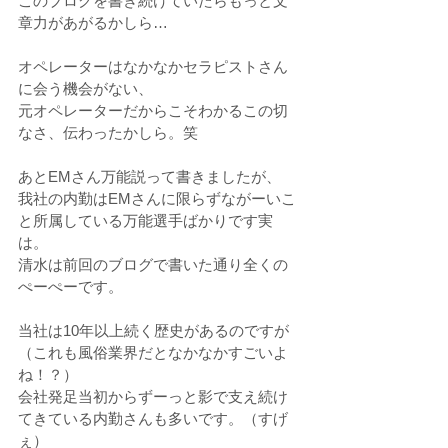
このブログを書き続けていたらもっと文
章力があがるかしら…
オペレーターはなかなかセラピストさん
に会う機会がない、
元オペレーターだからこそわかるこの切
なさ、伝わったかしら。笑
あとEMさん万能説って書きましたが、
我社の内勤はEMさんに限らずながーいこ
と所属している万能選手ばかりです実
は。
清水は前回のブログで書いた通り全くの
ぺーぺーです。
当社は10年以上続く歴史があるのですが
（これも風俗業界だとなかなかすごいよ
ね！？）
会社発足当初からずーっと影で支え続け
てきている内勤さんも多いです。（すげ
ぇ）