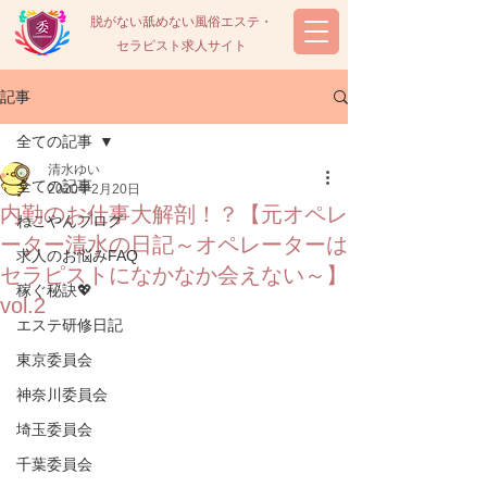
脱がない舐めない風俗エステ・
セラピスト求人サイト
記事
全ての記事
清水ゆい
全ての記事
2020年2月20日
内勤のお仕事大解剖！？【元オペレ
ねこやんブログ
ーター清水の日記～オペレーターは
求人のお悩みFAQ
セラピストになかなか会えない～】
稼ぐ秘訣💖
vol.2
エステ研修日記
東京委員会
神奈川委員会
埼玉委員会
千葉委員会