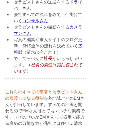
セラピストさんの送迎をする
ドライ
バーさん
会社すべての流れをみて、仕掛けて
いく
コンサルさん
セラピストさんの撮影をする
カメラ
マンさん
写真の編集や求人サイトのブログ更
新、SNS全体の流れを決めていく
広
報部
（清水は今これ！）
で、てっぺんに
社長
がいらっしゃい
ます。（
社長の素性は謎に包まれて
います
）
これらのすべての部署とセラピストさん
の橋渡しになる役割
を各地域ごとのEMさ
んが担当しています。すべての部署と関
わるのでEMさんはとてもマルチな業務で
す。（そのせいかEMさんって器用で能力
値高めの万能な方が我社には多い…清水