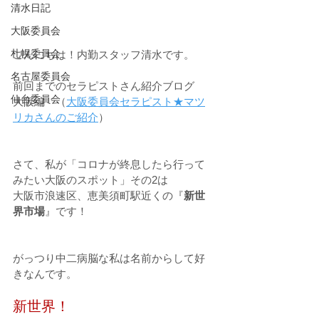
清水日記
大阪委員会
札幌委員会
こんにちは！内勤スタッフ清水です。
名古屋委員会
前回までのセラピストさん紹介ブログ
仙台委員会
大阪編　（
大阪委員会セラピスト★マツ
リカさんのご紹介
）
さて、私が「コロナが終息したら行って
みたい大阪のスポット」その2は
大阪市浪速区、恵美須町駅近くの『
新世
界市場
』です！
がっつり中二病脳な私は名前からして好
きなんです。
新世界！