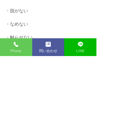
・脱がない﻿ 
・なめない﻿ 
・触らせない﻿ ﻿ 
Phone
問い合わせ
LINE
３ナイがルールのお店です！﻿ ﻿ 
マッサージができなくても、入店時に教
えます！
﻿お客様を癒やす♪という気持ちがあれば確
実に稼げます👌﻿ 
わたし達に、目標達成のお手伝いをさせ
てください！﻿ ﻿ 