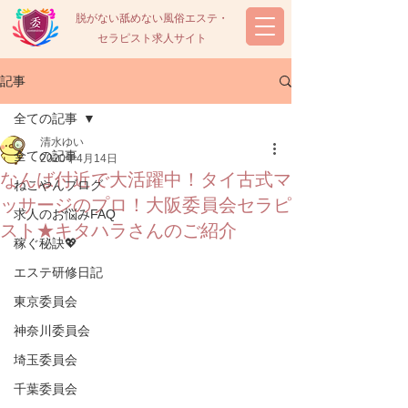
脱がない舐めない風俗エステ・
セラピスト求人サイト
記事
全ての記事
清水ゆい
全ての記事
2020年4月14日
なんば付近で大活躍中！タイ古式マ
ねこやんブログ
ッサージのプロ！大阪委員会セラピ
求人のお悩みFAQ
スト★キタハラさんのご紹介
稼ぐ秘訣💖
エステ研修日記
東京委員会
神奈川委員会
埼玉委員会
千葉委員会