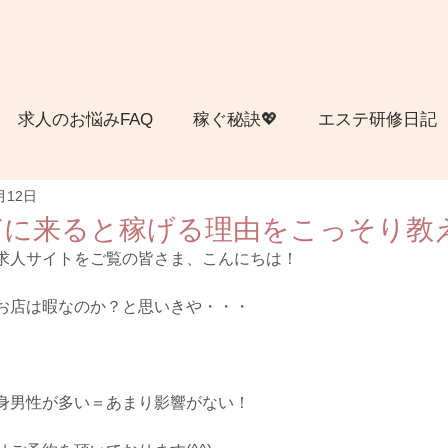
求人のお悩みFAQ
稼ぐ秘訣💖
エステ研修日記
月12日
会
千葉委員会
清水日記
大阪委員会
札幌
ぎに来ると稼げる理由をこっそり教
求人サイトをご覧の皆さま、こんにちは！
会
お店は暇なのか？と思いきや・・・
身男性が多い＝あまり影響がない！