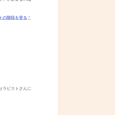
トの階段を登る
こ
セラピストさんに