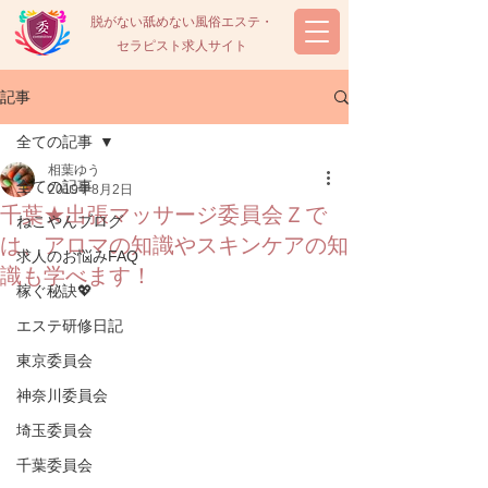
脱がない舐めない風俗エステ・
セラピスト求人サイト
記事
全ての記事
相葉ゆう
全ての記事
2019年8月2日
千葉★出張マッサージ委員会Ｚで
ねこやんブログ
は、アロマの知識やスキンケアの知
求人のお悩みFAQ
識も学べます！
稼ぐ秘訣💖
エステ研修日記
東京委員会
神奈川委員会
埼玉委員会
千葉委員会