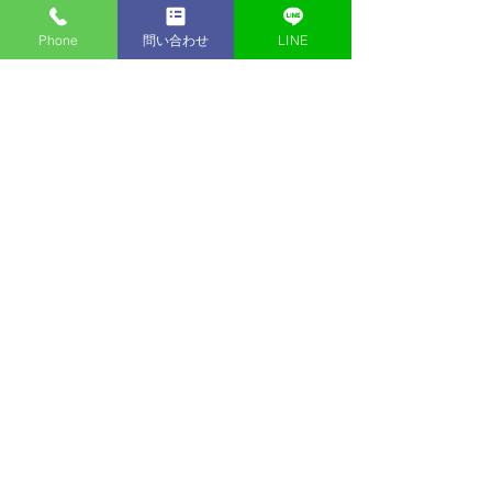
ら、若い女性が好みという方がどうして
も多数派。
Phone
問い合わせ
LINE
もし、20代30代など若い方でランク5まで
頑張れて、しかもお客様が定着したらそ
れ以上の数字も...。
..
.意外と夢、あると思います。
そんなところでしょうか。
また思いついたら記事を足すか、新しく
書いていきたいなと思います。
次のお題は何にしましょうかね。
考えているのは...
委員会が他店より優れているところ、い
ないところ