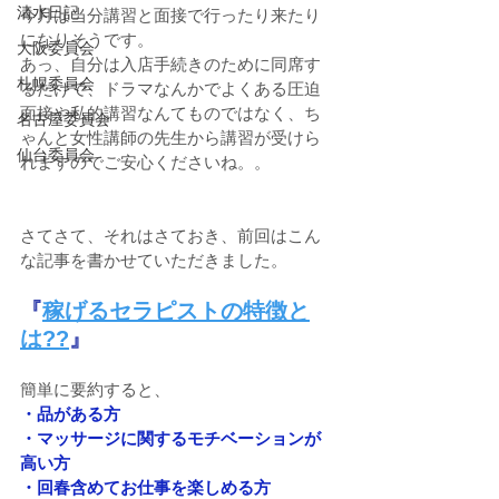
清水日記
今月は当分講習と面接で行ったり来たり
になりそうです。
大阪委員会
あっ、自分は入店手続きのために同席す
札幌委員会
るだけで、ドラマなんかでよくある圧迫
面接や私的講習なんてものではなく、ち
名古屋委員会
ゃんと女性講師の先生から講習が受けら
仙台委員会
れますのでご安心くださいね。。
さてさて、それはさておき、前回はこん
な記事を書かせていただきました。
『
稼げるセラピストの特徴と
は??
』
簡単に要約すると、
・品がある方
・マッサージに関するモチベーションが
高い方
・回春含めてお仕事を楽しめる方