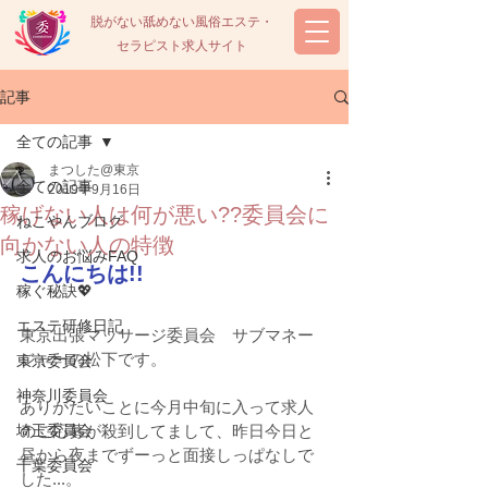
脱がない舐めない風俗エステ・
セラピスト求人サイト
記事
全ての記事
まつした@東京
全ての記事
2019年9月16日
稼げない人は何が悪い??委員会に
ねこやんブログ
向かない人の特徴
求人のお悩みFAQ
こんにちは!!
稼ぐ秘訣💖
エステ研修日記
東京出張マッサージ委員会　サブマネー
ジャーの松下です。
東京委員会
神奈川委員会
ありがたいことに今月中旬に入って求人
埼玉委員会
のご応募が殺到してまして、昨日今日と
昼から夜までずーっと面接しっぱなしで
千葉委員会
した...。